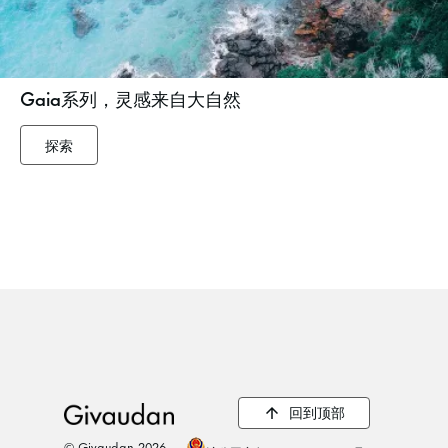
Gaia系列，灵感来自大自然
探索
about
Gaia
系
列，
灵
感
来
自
大
自
然
回到顶部
© Givaudan 2026