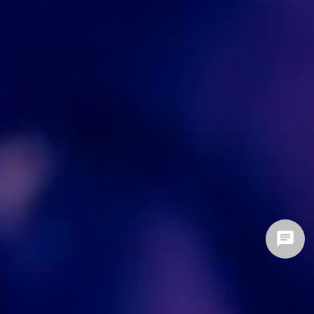
givaudan
contact
form