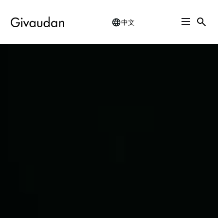
中文
Skip
to
main
content