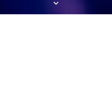
Breadcrumb
香原料部概览
首页
香氛与美容
万事皆有可能
原料是香水业务的基
石，为香水商提供了无
尽的选择。我们从大自
然之美中汲取灵感，用
合成分子谱写出迷人的
香味交响曲。就像舞蹈
需要舞伴一样，香水离