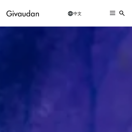
中文
Skip
to
main
content