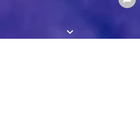
contact
form
Breadcrumb
我们的2030战略
首页
公司介绍
随着我们开启下一个五
年战略周期，我们对未
来机遇充满活力与期
待。
过去五年证明，奇华顿始终秉持正确的经营之
道。我们坚守本心，专注所长：为客户提供满
足需求的创意创新解决方案。未来五年，我们