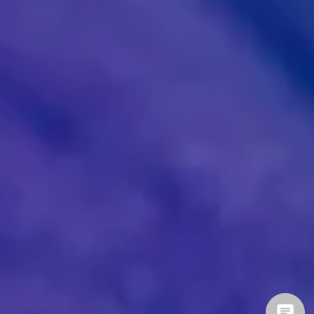
givaudan