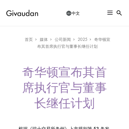
Skip
to
中文
main
content
Breadcrumb
首页
媒体
公司新闻
2025
奇华顿宣
布其首席执行官与董事长继任计划
奇华顿宣布其首
席执行官与董事
长继任计划
根据《瑞士交易所条例》上市规则第 53 条发